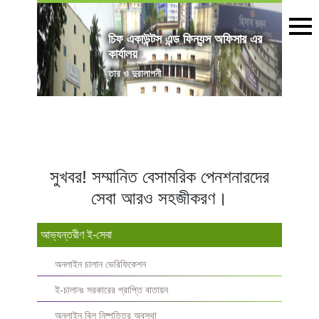
চিফ একাউন্টস এন্ড ফিন্যন্স অফিসার এর
কার্যালয়
তার ও দুরালাপনী
সুখবর! সম্মানিত বেসামরিক পেনশনারদের
সেবা আরও সহজীকরণ।
আভ্যন্তরীণ ই-সেবা
অনলাইন চালান ভেরিফিকেশন
ই-চালানঃ সরকারের প্রাপ্তি বাতায়ন
অনলাইন বিল নিষ্পত্তির অবস্থা